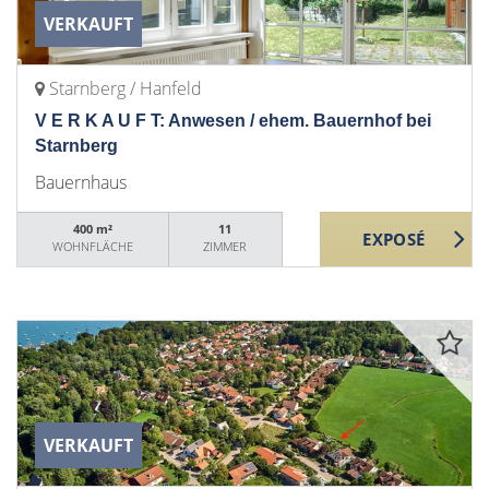
VERKAUFT
Starnberg / Hanfeld
V E R K A U F T: Anwesen / ehem. Bauernhof bei
Starnberg
Bauernhaus
400 m²
11
WOHNFLÄCHE
ZIMMER
VERKAUFT