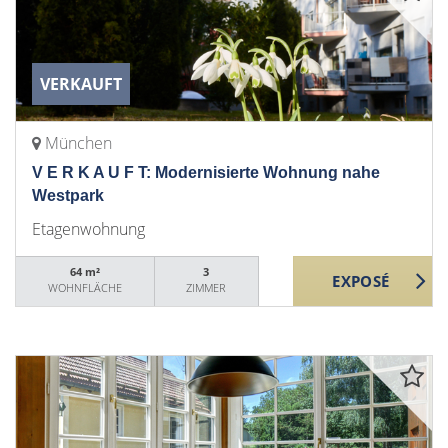
VERKAUFT
München
V E R K A U F T: Modernisierte Wohnung nahe
Westpark
Etagenwohnung
64 m²
3
WOHNFLÄCHE
ZIMMER