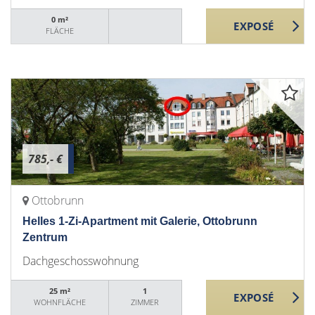
0 m²
FLÄCHE
785,- €
Ottobrunn
Helles 1-Zi-Apartment mit Galerie, Ottobrunn
Zentrum
Dachgeschosswohnung
25 m²
1
WOHNFLÄCHE
ZIMMER