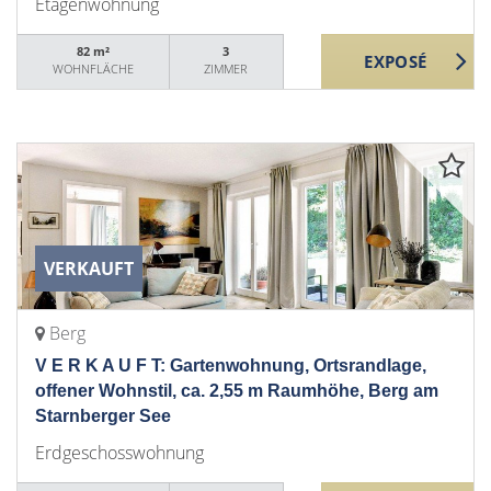
Etagenwohnung
82 m²
3
WOHNFLÄCHE
ZIMMER
VERKAUFT
Berg
V E R K A U F T: Gartenwohnung, Ortsrandlage,
offener Wohnstil, ca. 2,55 m Raumhöhe, Berg am
Starnberger See
Erdgeschosswohnung