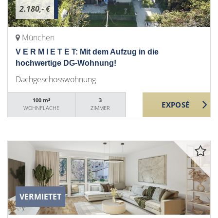
2.180,- €
München
V E R M I E T E T: Mit dem Aufzug in die
hochwertige DG-Wohnung!
Dachgeschosswohnung
100 m²
3
WOHNFLÄCHE
ZIMMER
VERMIETET