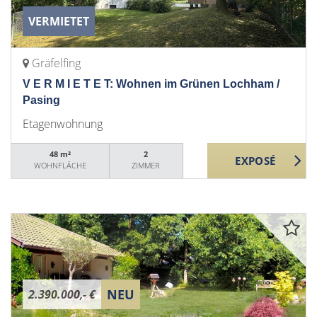
VERMIETET
Gräfelfing
V E R M I E T E T: Wohnen im Grünen Lochham /
Pasing
Etagenwohnung
48 m²
2
WOHNFLÄCHE
ZIMMER
NEU
2.390.000,- €