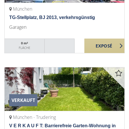
München
TG-Stellplatz, BJ 2013, verkehrsgünstig
Garagen
0 m²
FLÄCHE
VERKAUFT
München - Trudering
V E R K A U F T: Barrierefreie Garten-Wohnung in