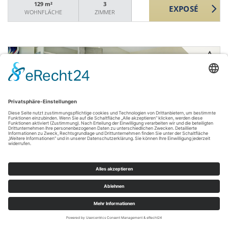
129 m²
3
WOHNFLÄCHE
ZIMMER
VERKAUFT
München
VERKAUFT: Dachterrassen-Wohnung im
Glockenbachviertel
Dachgeschosswohnung
120 m²
3
WOHNFLÄCHE
ZIMMER