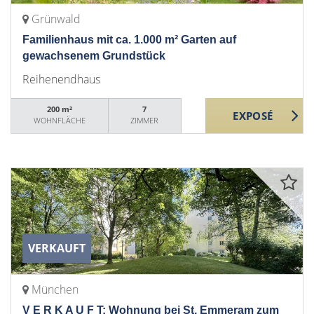
Grünwald
Familienhaus mit ca. 1.000 m² Garten auf
gewachsenem Grundstück
Reihenendhaus
200 m²
7
WOHNFLÄCHE
ZIMMER
VERKAUFT
München
V E R K A U F T: Wohnung bei St. Emmeram zum