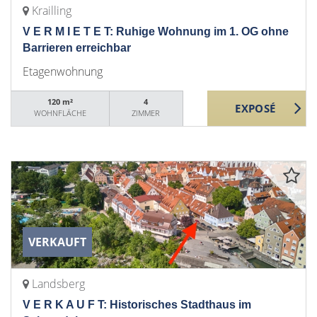
Krailling
V E R M I E T E T: Ruhige Wohnung im 1. OG ohne
Barrieren erreichbar
Etagenwohnung
120 m²
4
WOHNFLÄCHE
ZIMMER
VERKAUFT
Landsberg
V E R K A U F T: Historisches Stadthaus im