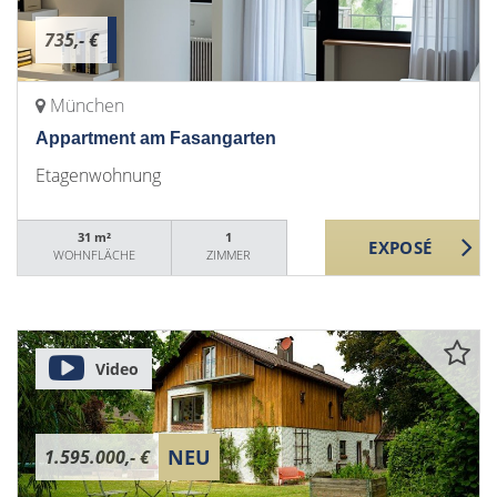
735,- €
München
Appartment am Fasangarten
Etagenwohnung
31 m²
1
WOHNFLÄCHE
ZIMMER
Video
NEU
1.595.000,- €