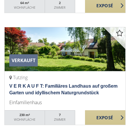
64 m²
2
WOHNFLÄCHE
ZIMMER
VERKAUFT
Tutzing
V E R K A U F T: Familiäres Landhaus auf großem
Garten und idyllischem Naturgrundstück
Einfamilienhaus
230 m²
7
WOHNFLÄCHE
ZIMMER