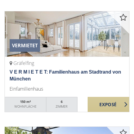
VERMIETET
Gräfelfing
V E R M I E T E T: Familienhaus am Stadtrand von
München
Einfamilienhaus
150 m²
6
WOHNFLÄCHE
ZIMMER