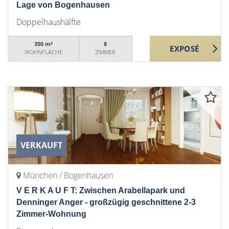
Lage von Bogenhausen
Doppelhaushälfte
350 m²
8
WOHNFLÄCHE
ZIMMER
VERKAUFT
München / Bogenhausen
V E R K A U F T: Zwischen Arabellapark und
Denninger Anger - großzügig geschnittene 2-3
Zimmer-Wohnung