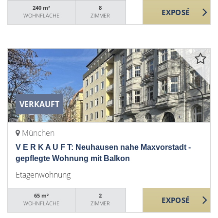
240 m²
8
WOHNFLÄCHE
ZIMMER
VERKAUFT
München
V E R K A U F T: Neuhausen nahe Maxvorstadt -
gepflegte Wohnung mit Balkon
Etagenwohnung
65 m²
2
WOHNFLÄCHE
ZIMMER