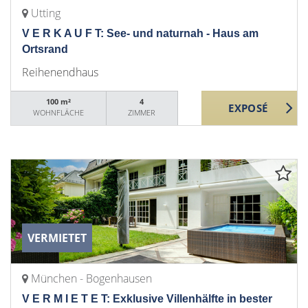
Utting
V E R K A U F T: See- und naturnah - Haus am
Ortsrand
Reihenendhaus
100 m²
4
WOHNFLÄCHE
ZIMMER
VERMIETET
München - Bogenhausen
V E R M I E T E T: Exklusive Villenhälfte in bester