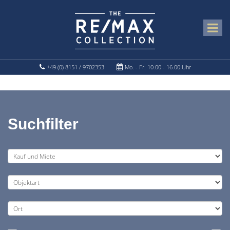
+49 (0) 8151 / 9702353
Mo. - Fr. 10.00 - 16.00 Uhr
Suchfilter