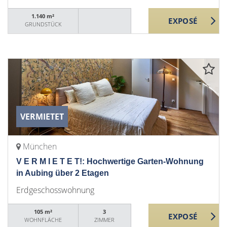
1.140 m²
GRUNDSTÜCK
VERMIETET
München
V E R M I E T E T!: Hochwertige Garten-Wohnung
in Aubing über 2 Etagen
Erdgeschosswohnung
105 m²
3
WOHNFLÄCHE
ZIMMER