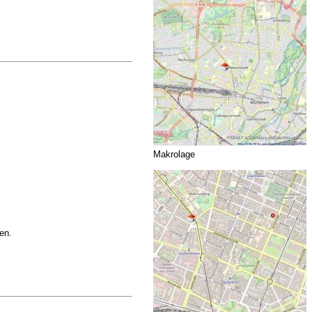
Makrolage
en.