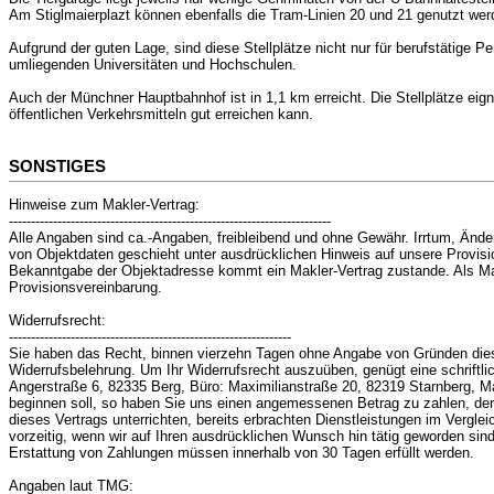
Am Stiglmaierplazt können ebenfalls die Tram-Linien 20 und 21 genutzt wer
Aufgrund der guten Lage, sind diese Stellplätze nicht nur für berufstätige 
umliegenden Universitäten und Hochschulen.
Auch der Münchner Hauptbahnhof ist in 1,1 km erreicht. Die Stellplätze eig
öffentlichen Verkehrsmitteln gut erreichen kann.
SONSTIGES
Hinweise zum Makler-Vertrag:
-------------------------------------------------------------------------
Alle Angaben sind ca.-Angaben, freibleibend und ohne Gewähr. Irrtum, Änd
von Objektdaten geschieht unter ausdrücklichen Hinweis auf unsere Provisi
Bekanntgabe der Objektadresse kommt ein Makler-Vertrag zustande. Als Makl
Provisionsvereinbarung.
Widerrufsrecht:
----------------------------------------------------------------
Sie haben das Recht, binnen vierzehn Tagen ohne Angabe von Gründen diesen
Widerrufsbelehrung. Um Ihr Widerrufsrecht auszuüben, genügt eine schriftl
Angerstraße 6, 82335 Berg, Büro: Maximilianstraße 20, 82319 Starnberg, Ma
beginnen soll, so haben Sie uns einen angemessenen Betrag zu zahlen, der
dieses Vertrags unterrichten, bereits erbrachten Dienstleistungen im Vergl
vorzeitig, wenn wir auf Ihren ausdrücklichen Wunsch hin tätig geworden sind 
Erstattung von Zahlungen müssen innerhalb von 30 Tagen erfüllt werden.
Angaben laut TMG: