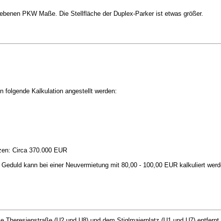
ebenen PKW Maße. Die Stellfläche der Duplex-Parker ist etwas größer.
folgende Kalkulation angestellt werden:
zen: Circa 370.000 EUR
 Geduld kann bei einer Neuvermietung mit 80,00 - 100,00 EUR kalkuliert werd
le Theresienstraße (U2 und U8) und dem Stiglmaierplatz (U1 und U7) entfernt.