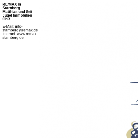
RE/MAX in
Starnberg
Matthias und Grit
Jugel Immobilien
GbR
E-Mail: info-
starnberg@remax.de
Internet: www.remax-
starnberg.de