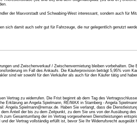
den.
Pendler der Maxvorstadt und Schwabing-West interessant, sondern auch für Mit
nen sich damit auch sehr gut für Fahrzeuge, die nur gelegentlich genutzt wer
erungen und Zwischenverkauf / Zwischenvermietung bleiben vorbehalten. Die
onsforderung im Fall des Ankaufs. Die Käuferprovision beträgt 5,95% vom Kau
er sind wir sowohl für den Verkäufer als auch für den Käufer tätig und habe
 Vertrag zu widerrufen. Die Frist beginnt ab dem Tag des Vertragsschlusses
iche Erklärung an Angela Spielmann, RE/MAX in Starnberg - Angela Spielmann
il: Angela.Spielmann@remax.de. Haben Sie verlangt, dass die Dienstleistung
 dem Anteil der bis zu dem Zeitpunkt, zu dem Sie uns von der Ausübung des W
eich zum Gesamtumfang der im Vertrag vorgesehenen Dienstleistungen entsprich
und der Vertrag vollständig erfüllt ist, bevor Sie Ihr Widerrufsrecht ausgeübt