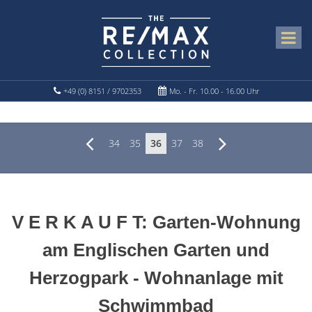
+49 (0) 8151 / 9702353
Mo. - Fr. 10.00 - 16.00 Uhr
34
35
36
37
38
V E R K A U F T: Garten-Wohnung
am Englischen Garten und
Herzogpark - Wohnanlage mit
Schwimmbad