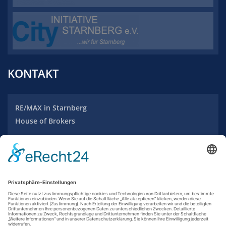
KONTAKT
RE/MAX
in Starnberg
House of Brokers
Maximilianstraße 20
82319 Starnberg
Tel.: +49 (0) 8151 / 970 2353
info-starnberg@remax.de
www.remax-starnberg.com