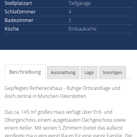
Stellplatzart
Tiefgarage
Schlafzimmer
4
Badezimmer
2
Küche
Einbauküche
Beschreibung
Ausstattung
Lage
Sonstiges
Gepflegtes Reiheneckhaus - Ruhige Ortsrandlage und
doch zentral in München-Vaterstetten
Das ca. 145 m² großes Haus verfügt über Erd- und
Obergeschoss, einem ausgebauten Dachgeschoss sowie
einem Keller. Mit seinen 5 Zimmern bietet das äußerst
gepflegte Haus genügend Raum für eine ganze Familie. Die