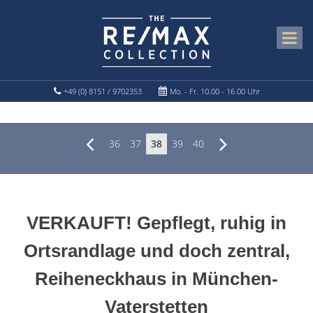
+49 (0) 8151 / 9702353
Mo. - Fr. 10.00 - 16.00 Uhr
36
37
38
39
40
VERKAUFT! Gepflegt, ruhig in
Ortsrandlage und doch zentral,
Reiheneckhaus in München-
Vaterstetten