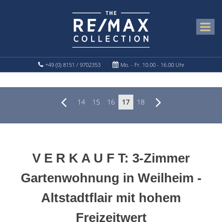
+49 (0) 8151 / 9702353
Mo. - Fr. 10.00 - 16.00 Uhr
14
15
16
17
18
V E R K A U F T: 3-Zimmer
Gartenwohnung in Weilheim -
Altstadtflair mit hohem
Freizeitwert