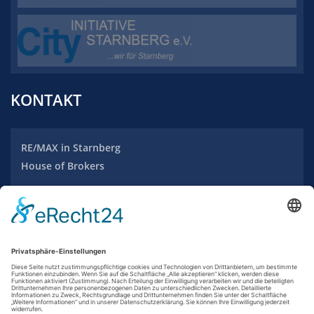
KONTAKT
RE/MAX
in Starnberg
House of Brokers
Maximilianstraße 20
82319 Starnberg
Tel.: +49 (0) 8151 / 970 2353
info-starnberg@remax.de
www.remax-starnberg.com