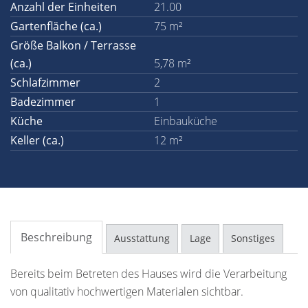
Anzahl der Einheiten
21.00
Gartenfläche (ca.)
75 m²
Größe Balkon / Terrasse
(ca.)
5,78 m²
Schlafzimmer
2
Badezimmer
1
Küche
Einbauküche
Keller (ca.)
12 m²
Beschreibung
Ausstattung
Lage
Sonstiges
Bereits beim Betreten des Hauses wird die Verarbeitung
von qualitativ hochwertigen Materialen sichtbar.