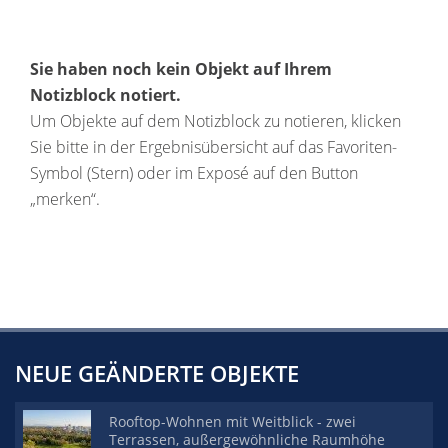
Sie haben noch kein Objekt auf Ihrem
Notizblock notiert.
Um Objekte auf dem Notizblock zu notieren, klicken
Sie bitte in der Ergebnisübersicht auf das Favoriten-
Symbol (Stern) oder im Exposé auf den Button
„merken“.
NEUE GEÄNDERTE OBJEKTE
Rooftop-Wohnen mit Weitblick - zwei
Terrassen, außergewöhnliche Raumhöhe