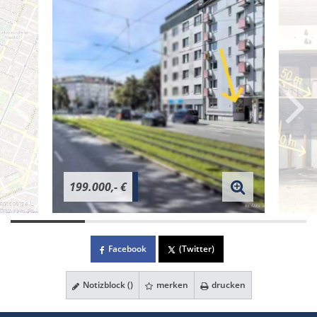
199.000,- €
Facebook
(Twitter)
Notizblock (
)
merken
drucken