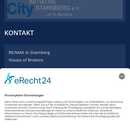
KONTAKT
RE/MAX
in Starnberg
House of Brokers
Maximilianstraße 20
82319 Starnberg
Tel.: +49 (0) 8151 / 970 2353
info-starnberg@remax.de
www.remax-starnberg.com