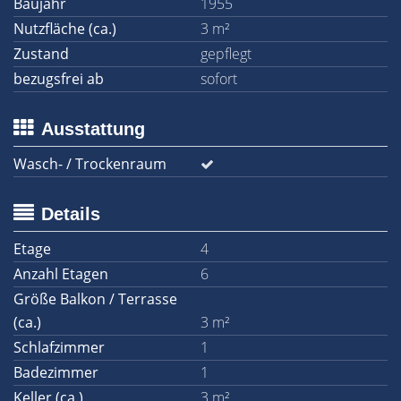
Baujahr
1955
Nutzfläche (ca.)
3 m²
Zustand
gepflegt
bezugsfrei ab
sofort
Ausstattung
Wasch- / Trockenraum
Details
Etage
4
Anzahl Etagen
6
Größe Balkon / Terrasse
(ca.)
3 m²
Schlafzimmer
1
Badezimmer
1
Keller (ca.)
3 m²