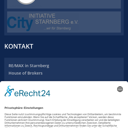
KONTAKT
RE/MAX
in Starnberg
House of Brokers
Maximilianstraße 20
82319 Starnberg
Tel.: +49 (0) 8151 / 970 2353
info-starnberg@remax.de
www.remax-starnberg.com