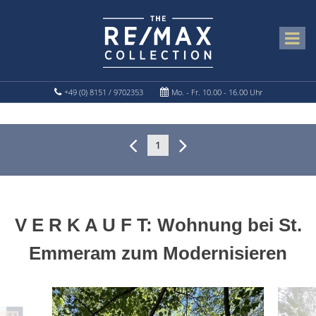
+49 (0) 8151 / 9702353
Mo. - Fr. 10.00 - 16.00 Uhr
1
V E R K A U F T: Wohnung bei St.
Emmeram zum Modernisieren