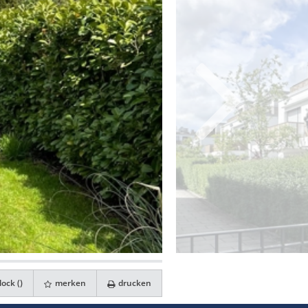
ock (
)
merken
drucken