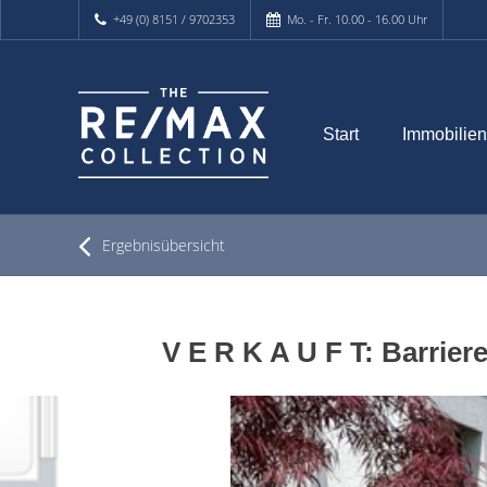
+49 (0) 8151 / 9702353
Mo. - Fr. 10.00 - 16.00 Uhr
Start
Immobilien
Ergebnisübersicht
V E R K A U F T: Barrie