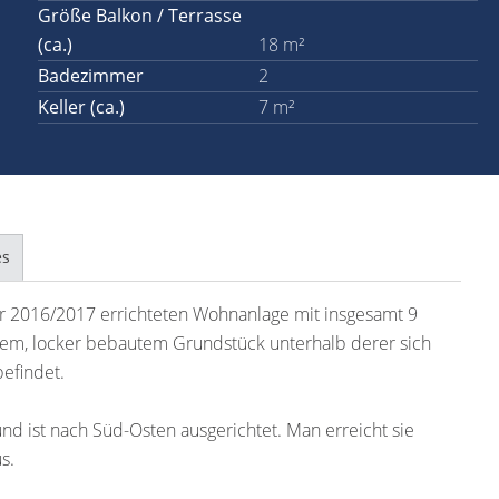
Größe Balkon / Terrasse
(ca.)
18 m²
Badezimmer
2
Keller (ca.)
7 m²
es
r 2016/2017 errichteten Wohnanlage mit insgesamt 9
ßem, locker bebautem Grundstück unterhalb derer sich
befindet.
d ist nach Süd-Osten ausgerichtet. Man erreicht sie
s.