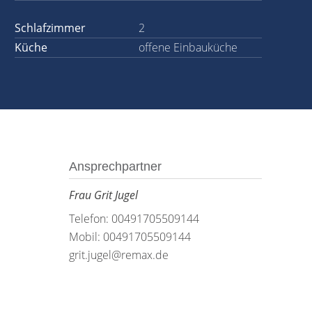
Schlafzimmer
2
Küche
offene Einbauküche
Ansprechpartner
Frau Grit Jugel
Telefon: 00491705509144
Mobil: 00491705509144
grit.jugel@remax.de